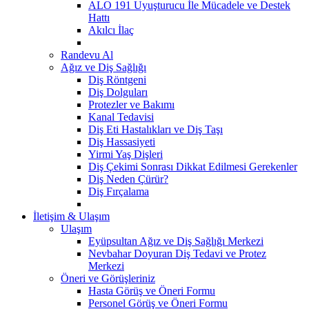
ALO 191 Uyuşturucu İle Mücadele ve Destek
Hattı
Akılcı İlaç
Randevu Al
Ağız ve Diş Sağlığı
Diş Röntgeni
Diş Dolguları
Protezler ve Bakımı
Kanal Tedavisi
Diş Eti Hastalıkları ve Diş Taşı
Diş Hassasiyeti
Yirmi Yaş Dişleri
Diş Çekimi Sonrası Dikkat Edilmesi Gerekenler
Diş Neden Çürür?
Diş Fırçalama
İletişim & Ulaşım
Ulaşım
Eyüpsultan Ağız ve Diş Sağlığı Merkezi
Nevbahar Doyuran Diş Tedavi ve Protez
Merkezi
Öneri ve Görüşleriniz
Hasta Görüş ve Öneri Formu
Personel Görüş ve Öneri Formu