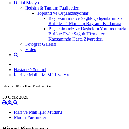
Dijital Medya
İletişim & Tanıtım Faaliyetleri
Toplantı ve Organizasyonlar
Başhekimimiz ve Sağlık Çalışanlarımızla
Birlikte 14 Mart Tıp Bayramı Kutlaması
Başhekimimiz ve Başhekim Yardımcımızla
Birlikte Evde Sağlık Hizmetleri
Kapsamında Hasta Ziyaretleri
Fotoğraf Galerisi
Video
Hastane Yönetimi
İdari ve Mali Hiz. Müd. ve Yrd.
İdari ve Mali Hiz. Müd. ve Yrd.
30 Ocak 2026
İdari ve Mali İşler Müdürü
Müdür Yardımcısı
Hizmet Binalarımız