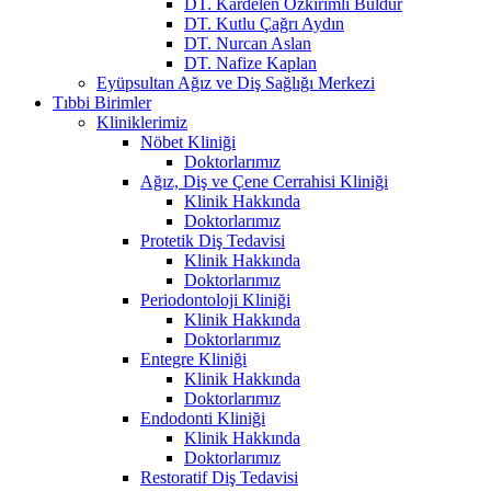
DT. Kardelen Özkırımlı Buldur
DT. Kutlu Çağrı Aydın
DT. Nurcan Aslan
DT. Nafize Kaplan
Eyüpsultan Ağız ve Diş Sağlığı Merkezi
Tıbbi Birimler
Kliniklerimiz
Nöbet Kliniği
Doktorlarımız
Ağız, Diş ve Çene Cerrahisi Kliniği
Klinik Hakkında
Doktorlarımız
Protetik Diş Tedavisi
Klinik Hakkında
Doktorlarımız
Periodontoloji Kliniği
Klinik Hakkında
Doktorlarımız
Entegre Kliniği
Klinik Hakkında
Doktorlarımız
Endodonti Kliniği
Klinik Hakkında
Doktorlarımız
Restoratif Diş Tedavisi