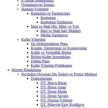
İl Sağlık Müdürümüz
Organizasyon Şeması
Hastane Yönetimi
Başhekim ve Yardımcıları
Başhekim
Başhekim Yardımcısı
İdari ve Mali Hiz. Müd. ve Yrd.
İdari ve Mali İşler Müdürü
Müdür Yardımcısı
Kalite Yönetimi
Öz Değerlendirme Planı
Komite, Ekiplerimiz ve Komisyonlar
Kalite ve Verimlilik Birimi
Bölüm Kalite Sorumluları
Eğitim Planı
Kalite Yönetim Politikamız
Hizmet Binalarımız
Nevbahar Doyuran Diş Tedavi ve Protez Merkezi
Doktorlarımız
DT. Burcu Baraz
DT. Büşra Aslan
DT. Deniz Mutlu
DT. Deniz Saygın
DT. Dursun Yıldırım
DT. Hüseyin Eray Kızılkaya