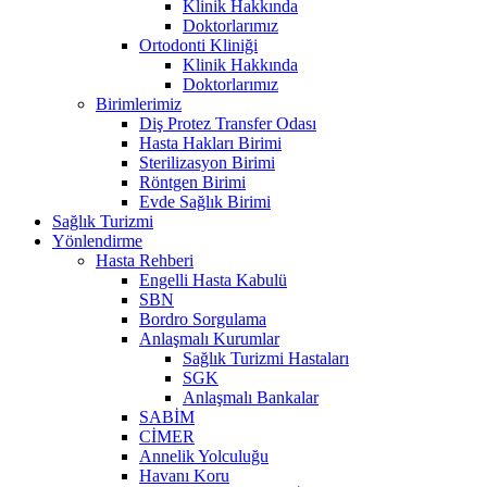
Klinik Hakkında
Doktorlarımız
Ortodonti Kliniği
Klinik Hakkında
Doktorlarımız
Birimlerimiz
Diş Protez Transfer Odası
Hasta Hakları Birimi
Sterilizasyon Birimi
Röntgen Birimi
Evde Sağlık Birimi
Sağlık Turizmi
Yönlendirme
Hasta Rehberi
Engelli Hasta Kabulü
SBN
Bordro Sorgulama
Anlaşmalı Kurumlar
Sağlık Turizmi Hastaları
SGK
Anlaşmalı Bankalar
SABİM
CİMER
Annelik Yolculuğu
Havanı Koru