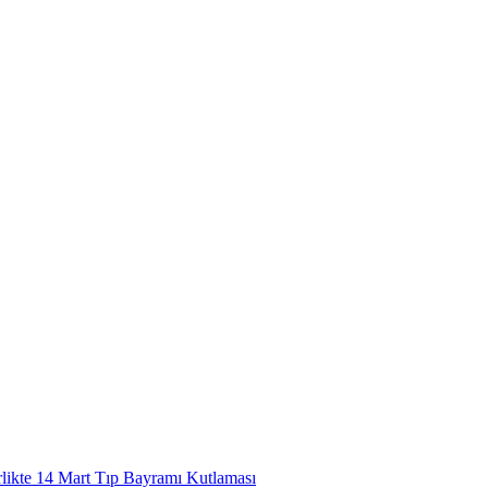
rlikte 14 Mart Tıp Bayramı Kutlaması