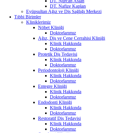
DT. Nurcan Aslan
DT. Nafize Kaplan
Eyüpsultan Ağız ve Diş Sağlığı Merkezi
Tıbbi Birimler
Kliniklerimiz
Nöbet Kliniği
Doktorlarımız
Ağız, Diş ve Çene Cerrahisi Kliniği
Klinik Hakkında
Doktorlarımız
Protetik Diş Tedavisi
Klinik Hakkında
Doktorlarımız
Periodontoloji Kliniği
Klinik Hakkında
Doktorlarımız
Entegre Kliniği
Klinik Hakkında
Doktorlarımız
Endodonti Kliniği
Klinik Hakkında
Doktorlarımız
Restoratif Diş Tedavisi
Klinik Hakkında
Doktorlarımız