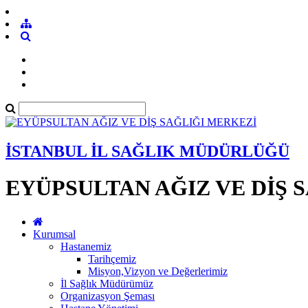
İSTANBUL İL SAĞLIK MÜDÜRLÜĞÜ
EYÜPSULTAN AĞIZ VE DİŞ 
Kurumsal
Hastanemiz
Tarihçemiz
Misyon,Vizyon ve Değerlerimiz
İl Sağlık Müdürümüz
Organizasyon Şeması