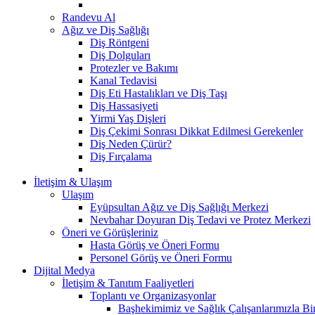
Randevu Al
Ağız ve Diş Sağlığı
Diş Röntgeni
Diş Dolguları
Protezler ve Bakımı
Kanal Tedavisi
Diş Eti Hastalıkları ve Diş Taşı
Diş Hassasiyeti
Yirmi Yaş Dişleri
Diş Çekimi Sonrası Dikkat Edilmesi Gerekenler
Diş Neden Çürür?
Diş Fırçalama
İletişim & Ulaşım
Ulaşım
Eyüpsultan Ağız ve Diş Sağlığı Merkezi
Nevbahar Doyuran Diş Tedavi ve Protez Merkezi
Öneri ve Görüşleriniz
Hasta Görüş ve Öneri Formu
Personel Görüş ve Öneri Formu
Dijital Medya
İletişim & Tanıtım Faaliyetleri
Toplantı ve Organizasyonlar
Başhekimimiz ve Sağlık Çalışanlarımızla Bi