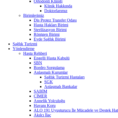
Ortodonti Kliniği
Klinik Hakkında
Doktorlarımız
Birimlerimiz
Diş Protez Transfer Odası
Hasta Hakları Birimi
Sterilizasyon Birimi
Röntgen Birimi
Evde Sağlık Birimi
Sağlık Turizmi
Yönlendirme
Hasta Rehberi
Engelli Hasta Kabulü
SBN
Bordro Sorgulama
Anlaşmalı Kurumlar
Sağlık Turizmi Hastaları
SGK
Anlaşmalı Bankalar
SABİM
CİMER
Annelik Yolculuğu
Havanı Koru
ALO 191 Uyuşturucu İle Mücadele ve Destek Hat
Akılcı İlaç