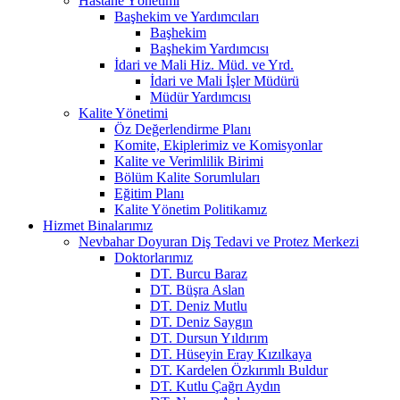
Hastane Yönetimi
Başhekim ve Yardımcıları
Başhekim
Başhekim Yardımcısı
İdari ve Mali Hiz. Müd. ve Yrd.
İdari ve Mali İşler Müdürü
Müdür Yardımcısı
Kalite Yönetimi
Öz Değerlendirme Planı
Komite, Ekiplerimiz ve Komisyonlar
Kalite ve Verimlilik Birimi
Bölüm Kalite Sorumluları
Eğitim Planı
Kalite Yönetim Politikamız
Hizmet Binalarımız
Nevbahar Doyuran Diş Tedavi ve Protez Merkezi
Doktorlarımız
DT. Burcu Baraz
DT. Büşra Aslan
DT. Deniz Mutlu
DT. Deniz Saygın
DT. Dursun Yıldırım
DT. Hüseyin Eray Kızılkaya
DT. Kardelen Özkırımlı Buldur
DT. Kutlu Çağrı Aydın