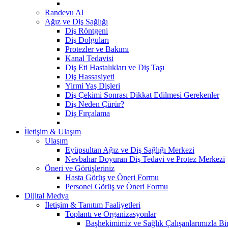
Randevu Al
Ağız ve Diş Sağlığı
Diş Röntgeni
Diş Dolguları
Protezler ve Bakımı
Kanal Tedavisi
Diş Eti Hastalıkları ve Diş Taşı
Diş Hassasiyeti
Yirmi Yaş Dişleri
Diş Çekimi Sonrası Dikkat Edilmesi Gerekenler
Diş Neden Çürür?
Diş Fırçalama
İletişim & Ulaşım
Ulaşım
Eyüpsultan Ağız ve Diş Sağlığı Merkezi
Nevbahar Doyuran Diş Tedavi ve Protez Merkezi
Öneri ve Görüşleriniz
Hasta Görüş ve Öneri Formu
Personel Görüş ve Öneri Formu
Dijital Medya
İletişim & Tanıtım Faaliyetleri
Toplantı ve Organizasyonlar
Başhekimimiz ve Sağlık Çalışanlarımızla Bi