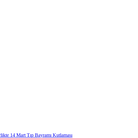
rlikte 14 Mart Tıp Bayramı Kutlaması