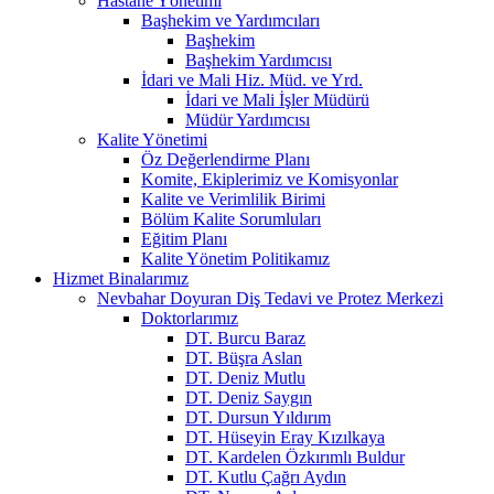
Hastane Yönetimi
Başhekim ve Yardımcıları
Başhekim
Başhekim Yardımcısı
İdari ve Mali Hiz. Müd. ve Yrd.
İdari ve Mali İşler Müdürü
Müdür Yardımcısı
Kalite Yönetimi
Öz Değerlendirme Planı
Komite, Ekiplerimiz ve Komisyonlar
Kalite ve Verimlilik Birimi
Bölüm Kalite Sorumluları
Eğitim Planı
Kalite Yönetim Politikamız
Hizmet Binalarımız
Nevbahar Doyuran Diş Tedavi ve Protez Merkezi
Doktorlarımız
DT. Burcu Baraz
DT. Büşra Aslan
DT. Deniz Mutlu
DT. Deniz Saygın
DT. Dursun Yıldırım
DT. Hüseyin Eray Kızılkaya
DT. Kardelen Özkırımlı Buldur
DT. Kutlu Çağrı Aydın