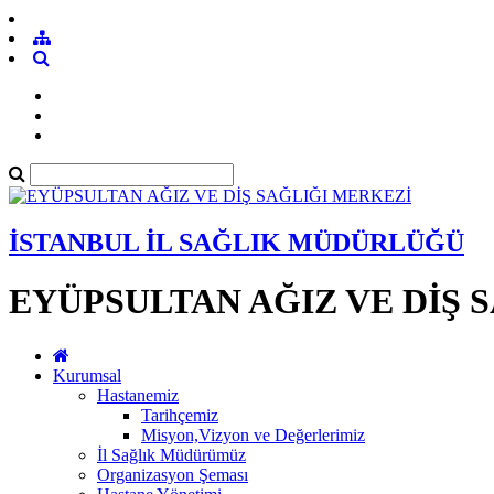
İSTANBUL İL SAĞLIK MÜDÜRLÜĞÜ
EYÜPSULTAN AĞIZ VE DİŞ 
Kurumsal
Hastanemiz
Tarihçemiz
Misyon,Vizyon ve Değerlerimiz
İl Sağlık Müdürümüz
Organizasyon Şeması