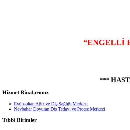
“ENGELLİ 
HAST
***
Hizmet Binalarımız
Eyüpsultan Ağız ve Diş Sağlığı Merkezi
Nevbahar Doyuran Diş Tedavi ve Protez Merkezi
Tıbbi Birimler