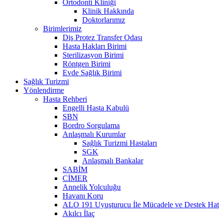
Ortodonti Kliniği
Klinik Hakkında
Doktorlarımız
Birimlerimiz
Diş Protez Transfer Odası
Hasta Hakları Birimi
Sterilizasyon Birimi
Röntgen Birimi
Evde Sağlık Birimi
Sağlık Turizmi
Yönlendirme
Hasta Rehberi
Engelli Hasta Kabulü
SBN
Bordro Sorgulama
Anlaşmalı Kurumlar
Sağlık Turizmi Hastaları
SGK
Anlaşmalı Bankalar
SABİM
CİMER
Annelik Yolculuğu
Havanı Koru
ALO 191 Uyuşturucu İle Mücadele ve Destek Hat
Akılcı İlaç