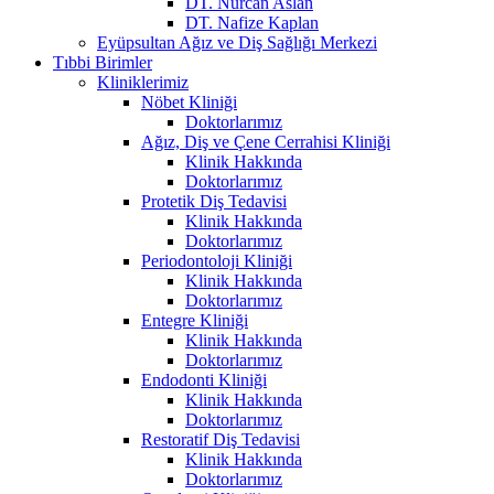
DT. Nurcan Aslan
DT. Nafize Kaplan
Eyüpsultan Ağız ve Diş Sağlığı Merkezi
Tıbbi Birimler
Kliniklerimiz
Nöbet Kliniği
Doktorlarımız
Ağız, Diş ve Çene Cerrahisi Kliniği
Klinik Hakkında
Doktorlarımız
Protetik Diş Tedavisi
Klinik Hakkında
Doktorlarımız
Periodontoloji Kliniği
Klinik Hakkında
Doktorlarımız
Entegre Kliniği
Klinik Hakkında
Doktorlarımız
Endodonti Kliniği
Klinik Hakkında
Doktorlarımız
Restoratif Diş Tedavisi
Klinik Hakkında
Doktorlarımız